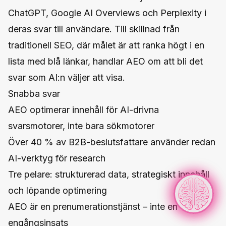
ChatGPT, Google AI Overviews och Perplexity i
deras svar till användare. Till skillnad från
traditionell SEO, där målet är att ranka högt i en
lista med blå länkar, handlar AEO om att bli det
svar som AI:n väljer att visa.
Snabba svar
AEO optimerar innehåll för AI-drivna
svarsmotorer, inte bara sökmotorer
Över 40 % av B2B-beslutsfattare använder redan
AI-verktyg för research
Tre pelare: strukturerad data, strategiskt innehåll
och löpande optimering
AEO är en prenumerationstjänst – inte en
engångsinsats