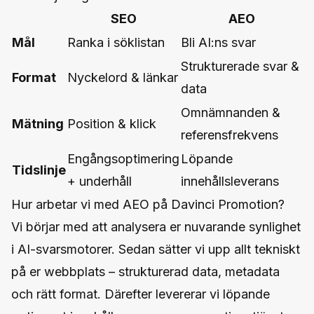
SEO
AEO
Mål
Ranka i söklistan
Bli AI:ns svar
Strukturerade svar &
Format
Nyckelord & länkar
data
Omnämnanden &
Mätning
Position & klick
referensfrekvens
Engångsoptimering
Löpande
Tidslinje
+ underhåll
innehållsleverans
Hur arbetar vi med AEO på Davinci Promotion?
Vi börjar med att analysera er nuvarande synlighet
i AI-svarsmotorer. Sedan sätter vi upp allt tekniskt
på er webbplats – strukturerad data, metadata
och rätt format. Därefter levererar vi löpande