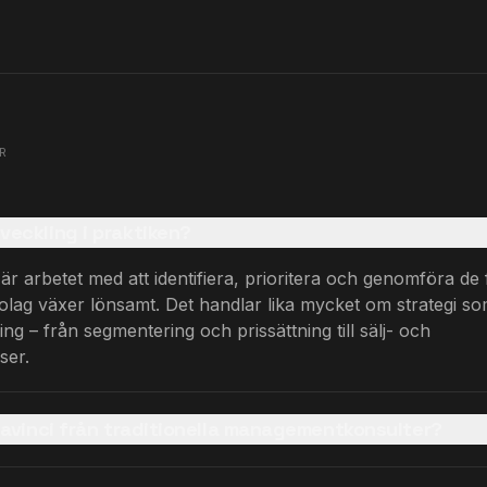
R
veckling i praktiken?
är arbetet med att identifiera, prioritera och genomföra de
bolag växer lönsamt. Det handlar lika mycket om strategi s
ng – från segmentering och prissättning till sälj- och
ser.
 Davinci från traditionella managementkonsulter?