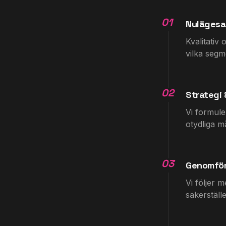
01
Nulägesa
Kvalitativ 
vilka segm
02
Strategi 
Vi formule
otydliga må
03
Genomfö
Vi följer 
säkerställe