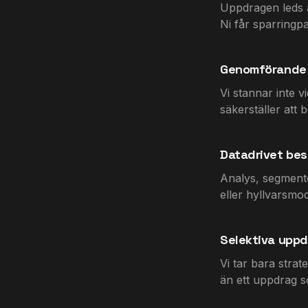
Uppdragen leds a
Ni får sparringpa
Genomförande 
Vi stannar inte v
säkerställer att b
Datadrivet bes
Analys, segmente
eller hyllvarsmod
Selektiva upp
Vi tar bara strat
än ett uppdrag s