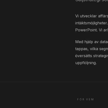
Vi utvecklar affär
intäktsmöjligheter
PowerPoint. Vi ar
Med hjälp av datad
tappas, vilka seg
översätts strategi
uppföljning.
FÖR VEM