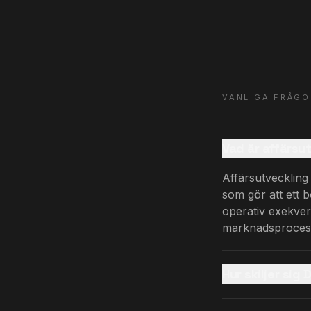
VANLIGA FRÅGO
Vad är affärsut
Affärsutveckling 
som gör att ett 
operativ exekveri
marknadsproces
Hur skiljer sig