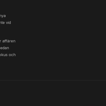
 nya
nte vid
r affären
Sedan
tfokus och