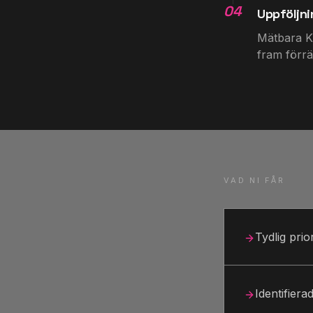
04
Uppföljn
Mätbara KP
fram förrän
VAD NI FÅR
Tydlig prio
Identifier