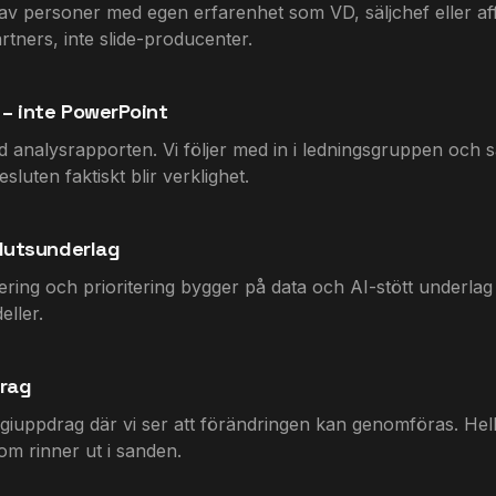
v personer med egen erfarenhet som VD, säljchef eller af
rtners, inte slide-producenter.
– inte PowerPoint
id analysrapporten. Vi följer med in i ledningsgruppen och 
esluten faktiskt blir verklighet.
lutsunderlag
ring och prioritering bygger på data och AI-stött underlag
eller.
drag
egiuppdrag där vi ser att förändringen kan genomföras. Hellr
om rinner ut i sanden.