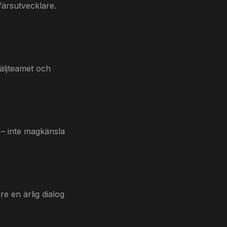
färsutvecklare.
säljteamet och
 – inte magkänsla
e en ärlig dialog