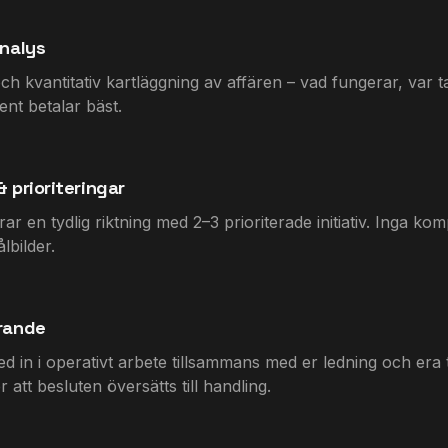
nalys
och kvantitativ kartläggning av affären – vad fungerar, var t
ent betalar bäst.
& prioriteringar
rar en tydlig riktning med 2–3 prioriterade initiativ. Inga ko
lbilder.
rande
med in i operativt arbete tillsammans med er ledning och era
r att besluten översätts till handling.