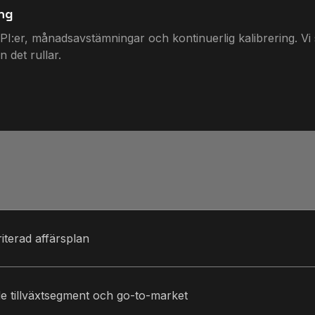
ing
I:er, månadsavstämningar och kontinuerlig kalibrering. Vi 
 det rullar.
riterad affärsplan
ade tillväxtsegment och go-to-market