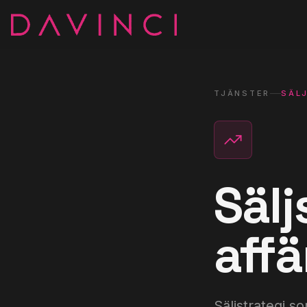
TJÄNSTER
SÄL
Sälj
affä
Säljstrategi s