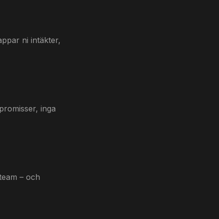
appar ni intäkter,
mpromisser, inga
 team – och