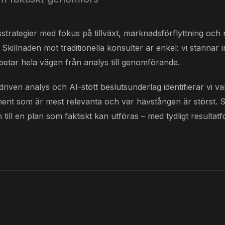
sstrategier med fokus på tillväxt, marknadsförflyttning och
. Skillnaden mot traditionella konsulter är enkel: vi stannar i
betar hela vägen från analys till genomförande.
riven analys och AI-stött beslutsunderlag identifierar vi va
ment som är mest relevanta och var hävstången är störst. 
n till en plan som faktiskt kan utföras – med tydligt resulta