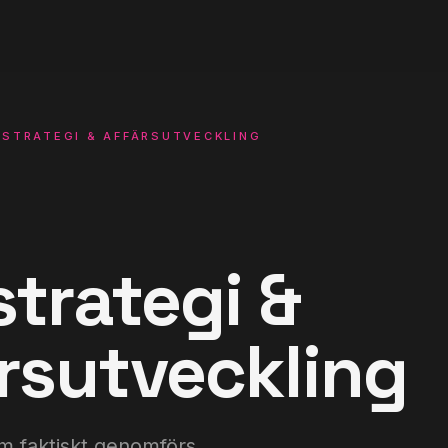
JSTRATEGI & AFFÄRSUTVECKLING
strategi &
rsutveckling
om faktiskt genomförs