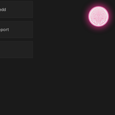
edd
pport